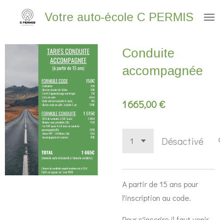
Passer
Votre
auto-école
C PERMIS
au
contenu
Conduite
principal
accompagnée
1 665,00 €
Désactivé
A partir de 15 ans pour
l'inscription au code.
Pour s'inscrire il faut venir